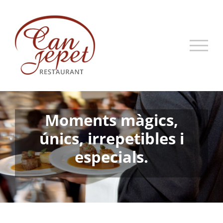
Skip
to
content
Moments màgics,
únics, irrepetibles i
especials.